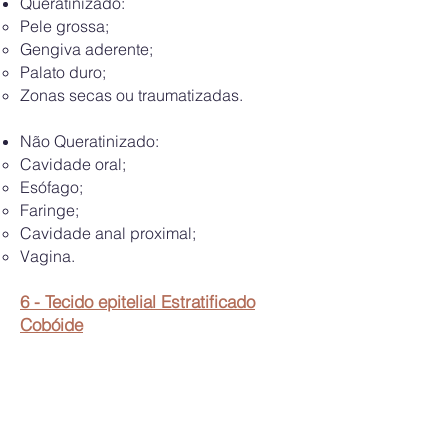
Queratinizado:
Pele grossa;
Gengiva aderente;
Palato duro;
Zonas secas ou traumatizadas.
Não Queratinizado:
Cavidade oral;
Esófago;
Faringe;
Cavidade anal proximal;
Vagina.
6 - Tecido epitelial Estratificado
Cobóide
É
um epitélio raro no corpo humano.
As células deste tipo
epitelial são
células cubóides de núcleo central
dispostas por 2 ou mais camadas.