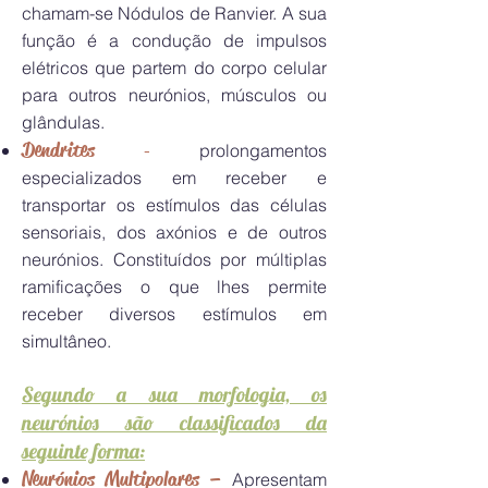
chamam-se Nódulos de Ranvier. A sua
função é a condução de impulsos
elétricos que partem do corpo celular
para outros neurónios, músculos ou
glândulas.
Dendrites
-
prolongamentos
especializados em receber e
transportar os estímulos das células
sensoriais, dos axónios e de outros
neurónios. Constituídos por múltiplas
ramificações o que lhes permite
receber diversos estímulos em
simultâneo.
Segundo a sua morfologia, os
neurónios são classificados da
seguinte forma:
Neurónios Multipolares –
Apresentam