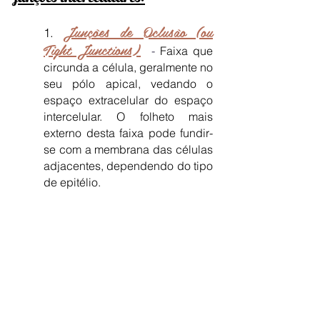
Junções de Oclusão (ou
1.
Tight Junctions)
-
Faixa que
circunda a célula, geralmente no
seu pólo apical, vedando o
espaço extracelular do espaço
intercelular. O folheto mais
externo desta faixa pode fundir-
se com a membrana das células
adjacentes, dependendo do tipo
de epitélio.
Aplicação Clínica:
Por exemplo, os
túbulos que filtram a urina no rim são
bastante permeáveis à água e a
determinados solutos, logo o epitélio de
revestimento do rim necessita de ser
mais permeável, pelo que o rim possui