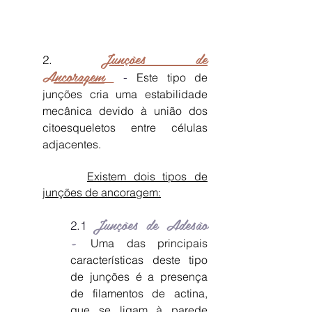
menos locais de fusão, facilitando a
passagem da água e solutos.​
Junções de
2.
Ancoragem
-
Este tipo de
junções cria uma estabilidade
mecânica devido à união dos
citoesqueletos entre células
adjacentes.
Existem dois tipos de
junções de ancoragem:
Junções de Adesão
2.1
-
Uma das principais
características deste tipo
de junções é a presença
de filamentos de actina,
que se ligam à parede