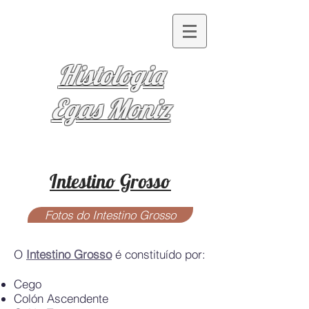
Histologia
Egas Moniz
Intestino Grosso
Fotos do Intestino Grosso
O
Intestino Grosso
é constituído por:
Cego
Colón A
scendente