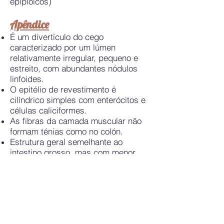
epiploicos)
Apêndice
É um divertículo do cego
caracterizado por um lúmen
relativamente irregular, pequeno e
estreito, com abundantes nódulos
linfoides.
O epitélio de revestimento é
cilíndrico simples com enterócitos e
células caliciformes.
As fibras da camada muscular não
formam ténias como no colón.
Estrutura geral semelhante ao
intestino grosso, mas com menor
número de glândulas.
A serosa é constituída pelo folheto
visceral do peritoneu.
Transição Ileocecal