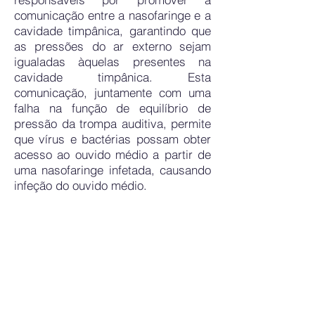
comunicação entre a nasofaringe e a
cavidade timpânica, garantindo que
as pressões do ar externo sejam
igualadas àquelas presentes na
cavidade timpânica. Esta
comunicação, juntamente com uma
falha na função de equilíbrio de
pressão da trompa auditiva, permite
que vírus e bactérias possam obter
acesso ao ouvido médio a partir de
uma nasofaringe infetada, causando
infeção do ouvido médio.
Orofaringe
A orofaringe corresponde à porção
posterior da boca, entre a
nasofaringe e a laringofaringe. A
nasofaringe e a orofaringe estão
separadas incompletamente pelo