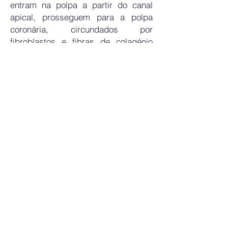
entram na polpa a partir do canal
apical, prosseguem para a polpa
coronária, circundados por
fibroblastos e fibras de colagénio
incorporadas numa matriz
extracelular.
Na
zona periférica
estão as células
envolvidas na dentinogénese, os
odontoblastos.
Histologicamente, da superfície para
o centro, encontramos a
zona
odontoblástica, a zona livre de
células (zona de Weil ou camada
basal de Weil) e a zona rica em
células
onde existe uma elevada
concentração de capilares (o plexo
capilar subodontoblástico) e de