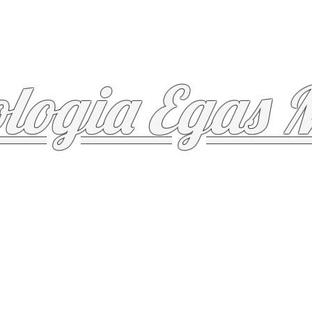
ologia Egas 
do Conjuntivo
Tecido Muscular
Tecido Ner