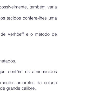
 possivelmente, também varia
 nos tecidos confere-lhes uma
 de Verhöeff e o método de
chatados.
a que contém os aminoácidos
gamentos amarelos da coluna
 de grande calibre.