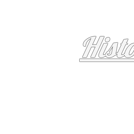
Hist
Início
Tecido Epitelial
Teci