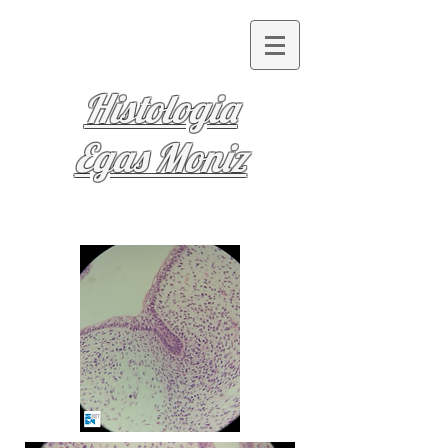
Histologia
Egas Moniz