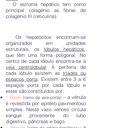
O estroma hepático tem como
principal colagénio as fibras de
colagénio III (reticulina).
Os hepatócitos encontram-se
organizados em unidades
estruturais, os
lóbulos hepáticos
,
que têm uma forma poligonal. No
centro de cada lóbulo encontra-se a
veia centrolobular
. À periferia de
cada lóbulo existem as
tríades ou
espaços porta
. Existem entre 3 a 6
espaços porta por cada lóbulo e
estes são constituídos por:
1
– a vénula
Vénula
(ramo da veia porta)
é revestida por epitélio pavimentoso
simples. Neste vaso venoso circula
sangue proveniente do tubo
digestivo, pâncreas e baço.
1
– a
Arteríola
(ramo da artéria hepática)