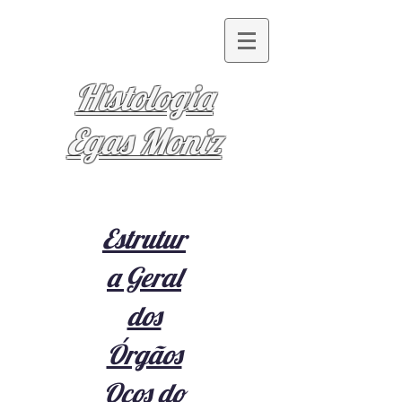
Histologia
Egas Moniz
Estrutur
a Geral
dos
Órgãos
Ocos do