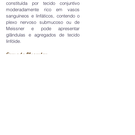
constituída por tecido conjuntivo
moderadamente rico em vasos
sanguíneos e linfáticos, contendo o
plexo nervoso submucoso ou de
Meissner e pode apresentar
glândulas e agregados de tecido
linfóide.
Camada Muscular
É constituída por fibras musculares
lisas, orientadas em hélice que
formam duas subcamadas. Entre as
duas subcamadas encontra-se o
plexo nervoso mioentérico ou de
Auerbach.
Camada Serosa
Sendo a camada mais externa do
tubo digestivo, a camada serosa é
uma fina camada de tecido
conjuntivo laxo com vasos