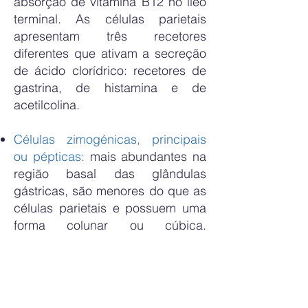
absorção de vitamina B12 no íleo
terminal. As células parietais
apresentam três recetores
diferentes que ativam a secreção
de ácido clorídrico: recetores de
gastrina, de histamina e de
acetilcolina.
Células zimogénicas, principais
ou pépticas:
mais abundantes na
região basal das glândulas
gástricas, são menores do que as
células parietais e possuem uma
forma colunar ou cúbica.
Apresentam características típicas
de células secretoras de
proteínas, com um núcleo basal e
esférico e um citoplasma